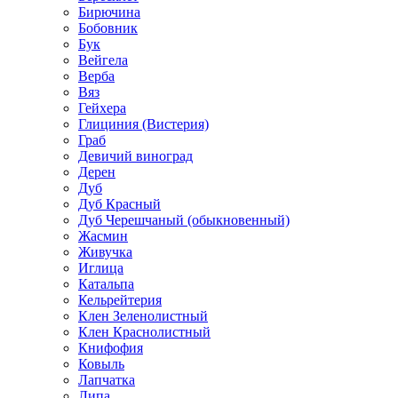
Бирючина
Бобовник
Бук
Вейгела
Верба
Вяз
Гейхера
Глициния (Вистерия)
Граб
Девичий виноград
Дерен
Дуб
Дуб Красный
Дуб Черешчаный (обыкновенный)
Жасмин
Живучка
Иглица
Катальпа
Кельрейтерия
Клен Зеленолистный
Клен Краснолистный
Книфофия
Ковыль
Лапчатка
Липа