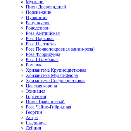
Мускари
Пион Древовидный
Подснежник
Пушкиния
Ранункулюс
Рододенрон
Роза Английская
Роза Парковая
Роза Плетистая
Роза Почвопокровная (мини-роза)
Роза Флорибунда
Роза Штамбовая
Ромашка
Хризантема Крупноцветковая
Хризантема Мультифлора
Хризантема Среднецветковая
Царская корона
Эхинацея
Гортензия
Пион Травянистый
Роза Чайно-Гибридная
Георгин
Астра
Гладиолус
Дейция