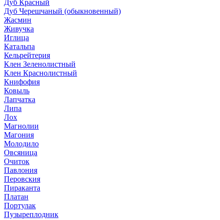
Дуб Красный
Дуб Черешчаный (обыкновенный)
Жасмин
Живучка
Иглица
Катальпа
Кельрейтерия
Клен Зеленолистный
Клен Краснолистный
Книфофия
Ковыль
Лапчатка
Липа
Лох
Магнолии
Магония
Молодило
Овсяница
Очиток
Павлония
Перовския
Пираканта
Платан
Портулак
Пузыреплодник