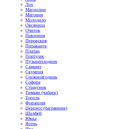
Лох
Магнолии
Магония
Молодило
Овсяница
Очиток
Павлония
Перовския
Пираканта
Платан
Портулак
Пузыреплодник
Самшит
Скумпия
Снежноягодник
Софора
Страусник
Тимьян (чабрец)
Тополь
Форзиция
Церцисс (багрянник)
Шалфей
Юкка
Ясень
Ива