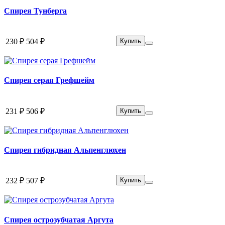
Спирея Тунберга
230 ₽
504 ₽
Купить
Спирея серая Грефшейм
231 ₽
506 ₽
Купить
Спирея гибридная Альпенглюхен
232 ₽
507 ₽
Купить
Спирея острозубчатая Аргута