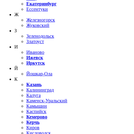
Екатеринбург
Ессентуки
Ж
Железногорск
Жуковский
З
Зеленодольск
Златоуст
И
Иваново
Ижевск
Иркутск
Й
Йошкар-Ола
К
Казань
Калининград
Калуга
Каменск-Уральский
Камышин
Каспийск
Кемерово
Керчь
Киров
Кисловодск