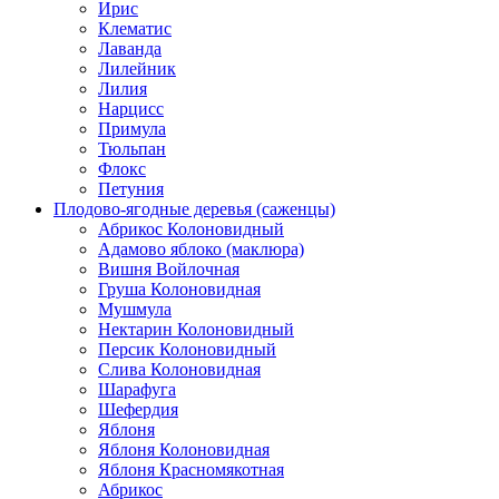
Ирис
Клематис
Лаванда
Лилейник
Лилия
Нарцисс
Примула
Тюльпан
Флокс
Петуния
Плодово-ягодные деревья (саженцы)
Абрикос Колоновидный
Адамово яблоко (маклюра)
Вишня Войлочная
Груша Колоновидная
Мушмула
Нектарин Колоновидный
Персик Колоновидный
Слива Колоновидная
Шарафуга
Шефердия
Яблоня
Яблоня Колоновидная
Яблоня Красномякотная
Абрикос