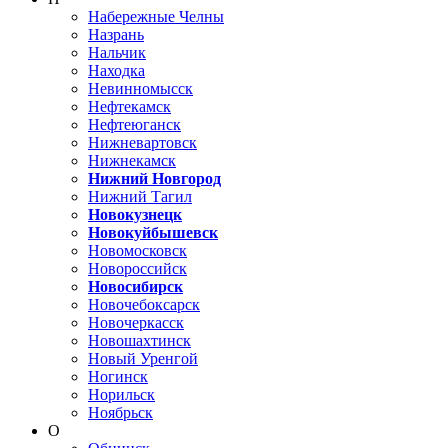
Набережные Челны
Назрань
Нальчик
Находка
Невинномысск
Нефтекамск
Нефтеюганск
Нижневартовск
Нижнекамск
Нижний Новгород
Нижний Тагил
Новокузнецк
Новокуйбышевск
Новомосковск
Новороссийск
Новосибирск
Новочебоксарск
Новочеркасск
Новошахтинск
Новый Уренгой
Ногинск
Норильск
Ноябрьск
О