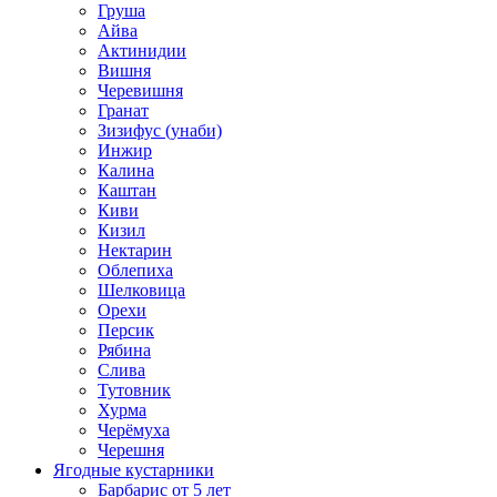
Груша
Айва
Актинидии
Вишня
Черевишня
Гранат
Зизифус (унаби)
Инжир
Калина
Каштан
Киви
Кизил
Нектарин
Облепиха
Шелковица
Орехи
Персик
Рябина
Слива
Тутовник
Хурма
Черёмуха
Черешня
Ягодные кустарники
Барбарис от 5 лет