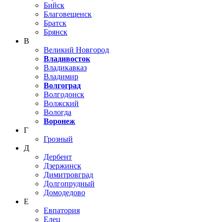
Бийск
Благовещенск
Братск
Брянск
В
Великий Новгород
Владивосток
Владикавказ
Владимир
Волгоград
Волгодонск
Волжский
Вологда
Воронеж
Г
Грозный
Д
Дербент
Дзержинск
Димитровград
Долгопрудный
Домодедово
Е
Евпатория
Елец