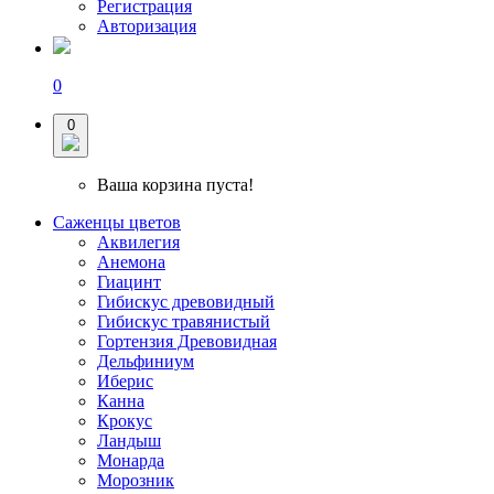
Регистрация
Авторизация
0
0
Ваша корзина пуста!
Саженцы цветов
Аквилегия
Анемона
Гиацинт
Гибискус древовидный
Гибискус травянистый
Гортензия Древовидная
Дельфиниум
Иберис
Канна
Крокус
Ландыш
Монарда
Морозник