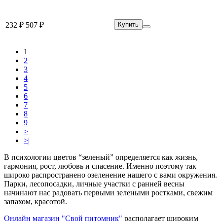
232 ₽
507 ₽
Купить
1
2
3
4
5
6
7
8
9
>
>|
В психологии цветов “зеленый” определяется как жизнь,
гармония, рост, любовь и спасение. Именно поэтому так
широко распространено озеленение нашего с вами окружения.
Парки, лесопосадки, личные участки с ранней весны
начинают нас радовать первыми зелеными ростками, свежим
запахом, красотой.
Онлайн магазин "Свой питомник"
располагает широким