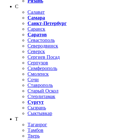
Рязань
С
Салават
Самара
Санкт-Петербург
Саранск
Саратов
Севастополь
Северодвинск
Северск
Сергиев Посад
Серпухов
Симферополь
Смоленск
Сочи
Ставрополь
Старый Оскол
Стерлитамак
Сургут
Сызрань
Сыктывкар
Т
Таганрог
Тамбов
Тверь