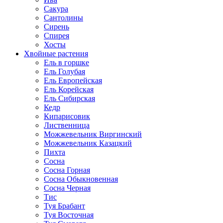
Сакура
Сантолины
Сирень
Спирея
Хосты
Хвойные растения
Ель в горшке
Ель Голубая
Ель Европейская
Ель Корейская
Ель Сибирская
Кедр
Кипарисовик
Лиственница
Можжевельник Виргинский
Можжевельник Казацкий
Пихта
Сосна
Сосна Горная
Сосна Обыкновенная
Сосна Черная
Тис
Туя Брабант
Туя Восточная