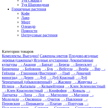
Туя Смарагд
Туя Шаровидная
Горшечные растения
Кофе
Лавр
Мирт
Олеандр
Пряности
Цитрусовые растения
Категории товаров
Комплекты. Выгодно!
Саженцы цветов
Плодово-ягодные
деревья (саженцы)
Ягодные кустарники
Декоративные
культуры
- Акация
- Бархат
- Береза
- Бересклет
-
Бирючина
- Бобовник
- Бук
- Вейгела
- Верба
- Вяз
-
Гейхера
- Глициния (Вистерия)
- Граб
- Девичий
виноград
- Дерен
- Дуб
- Дуб Красный
- Дуб
Черешчаный (обыкновенный)
- Жасмин
- Живучка
-
Иглица
- Катальпа
- Кельрейтерия
- Клен Зеленолистный
- Клен Краснолистный
- Книфофия
- Ковыль
-
Лапчатка
- Липа
- Лох
- Магнолии
- Магония
-
Молодило
- Овсяница
- Очиток
- Павлония
-
Перовския
- Пираканта
- Платан
- Портулак
-
Пузыреплодник
- Самшит
- Скумпия
- Снежноягодник