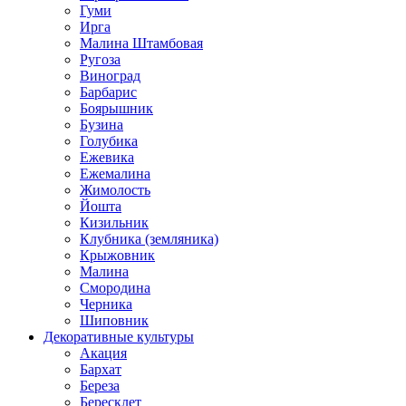
Гуми
Ирга
Малина Штамбовая
Ругоза
Виноград
Барбарис
Боярышник
Бузина
Голубика
Ежевика
Ежемалина
Жимолость
Йошта
Кизильник
Клубника (земляника)
Крыжовник
Малина
Смородина
Черника
Шиповник
Декоративные культуры
Акация
Бархат
Береза
Бересклет