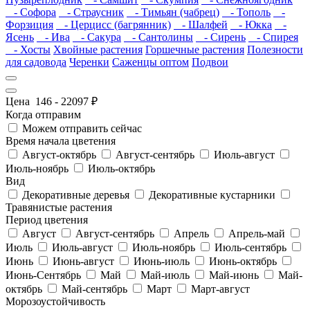
- Софора
- Страусник
- Тимьян (чабрец)
- Тополь
-
Форзиция
- Церцисс (багрянник)
- Шалфей
- Юкка
-
Ясень
- Ива
- Сакура
- Сантолины
- Сирень
- Спирея
- Хосты
Хвойные растения
Горшечные растения
Полезности
для садовода
Черенки
Саженцы оптом
Подвои
Цена
146
-
22097
₽
Когда отправим
Можем отправить сейчас
Время начала цветения
Август-октябрь
Август-сентябрь
Июль-август
Июль-ноябрь
Июль-октябрь
Вид
Декоративные деревья
Декоративные кустарники
Травянистые растения
Период цветения
Август
Август-сентябрь
Апрель
Апрель-май
Июль
Июль-август
Июль-ноябрь
Июль-сентябрь
Июнь
Июнь-август
Июнь-июль
Июнь-октябрь
Июнь-Сентябрь
Май
Май-июль
Май-июнь
Май-
октябрь
Май-сентябрь
Март
Март-август
Морозоустойчивость