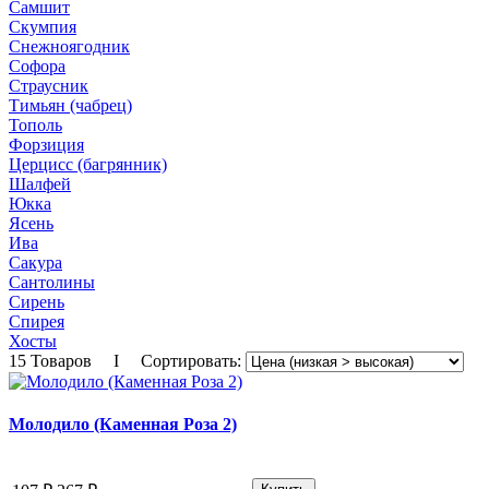
Самшит
Скумпия
Снежноягодник
Софора
Страусник
Тимьян (чабрец)
Тополь
Форзиция
Церцисс (багрянник)
Шалфей
Юкка
Ясень
Ива
Сакура
Сантолины
Сирень
Спирея
Хосты
15 Товаров I Сортировать:
Молодило (Каменная Роза 2)