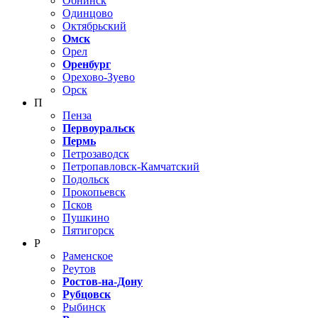
Обнинск
Одинцово
Октябрьский
Омск
Орел
Оренбург
Орехово-Зуево
Орск
П
Пенза
Первоуральск
Пермь
Петрозаводск
Петропавловск-Камчатский
Подольск
Прокопьевск
Псков
Пушкино
Пятигорск
Р
Раменское
Реутов
Ростов-на-Дону
Рубцовск
Рыбинск