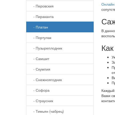
Онлайн 
- Перовския
сопутст
- Пираканта
Саж
- Платан
В данно
восполь
- Портулак
Как
- Пузыреплодник
У
- Самшит
З
П
- Скумпия
о
В
- Снежноягодник
П
- Софора
Каждый 
Вами св
- Страусник
контакт
- Тимьян (чабрец)