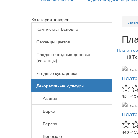
Категории товаров
Глав
Комплекты. Выгодно!
Пла
Саженцы цветов
Платан о
Плодово-ягодные деревья
10 Т
(саженцы)
Ягодные кустарники
Плата
Декоративные культуры
431 ₽
5
- Акация
- Бархат
Плата
- Береза
446 ₽
5
- Бересклет