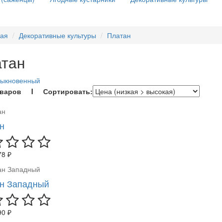
ная
Декоративные культуры
Платан
тан
быкновенный
оваров I Сортировать:
н
78 ₽
н Западный
90 ₽