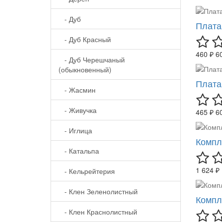
- Дуб
Плата
- Дуб Красный
460 ₽
6
- Дуб Черешчаный
(обыкновенный)
Плата
- Жасмин
- Живучка
465 ₽
6
- Иглица
Компл
- Катальпа
1 624 ₽
- Кельрейтерия
- Клен Зеленолистный
Компл
- Клен Краснолистный