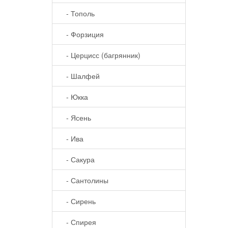
- Тополь
- Форзиция
- Церцисс (багрянник)
- Шалфей
- Юкка
- Ясень
- Ива
- Сакура
- Сантолины
- Сирень
- Спирея