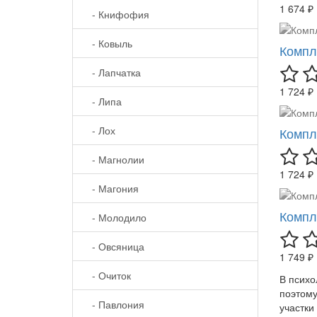
1 674 ₽
- Книфофия
- Ковыль
Компл
- Лапчатка
1 724 ₽
- Липа
- Лох
Компл
- Магнолии
1 724 ₽
- Магония
Компл
- Молодило
- Овсяница
1 749 ₽
- Очиток
В психо
поэтому
- Павлония
участки