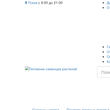
Псков
с 9:00 до 21:00
Д
О
Г
О
О
К
Саженцы цветов
Плодово-ягодные деревья