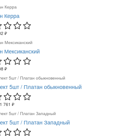
н Керра
02 ₽
н Мексиканский
08 ₽
ект 5шт / Платан обыкновенный
1 761 ₽
ект 5шт / Платан Западный