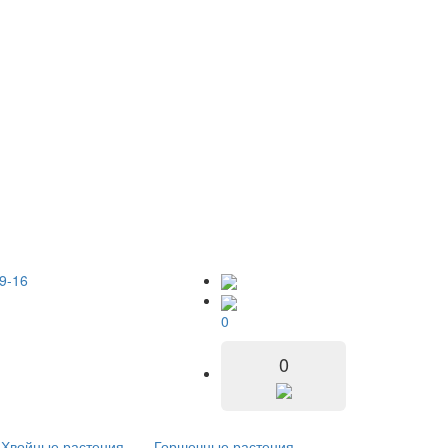
9-16
0
0
Хвойные растения
Горшечные растения