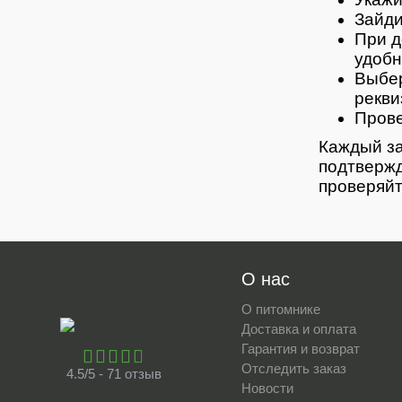
Зайди
При д
удобн
Выбер
рекви
Прове
Каждый за
подтвержд
проверяйт
О нас
О питомнике
Доставка и оплата
Гарантия и возврат
Отследить заказ
4.5/5 - 71 отзыв
Новости