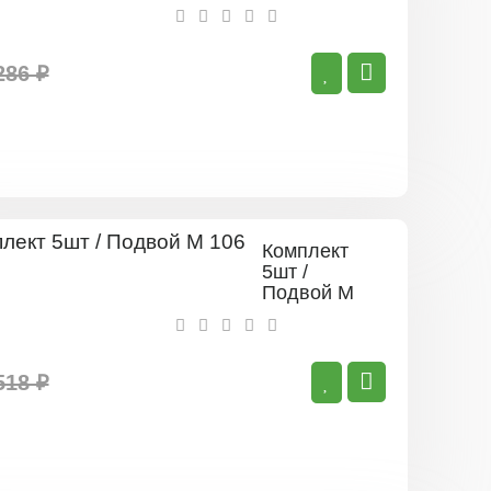
286 ₽
Комплект
5шт /
Подвой М
106
518 ₽