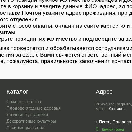
те в корзину и введите данные ФИО, адрес, эл.п
оставке Почтой укажите адрес проживания, при д
ого отделения
ите способ оплаты: онлайн на сайте картой или 
зитам
рьте позиции, их количество и подтвердите зака
каз проверяется и обрабатывается сотрудниками
ения заказа, с Вами свяжется ответственный ме
е, пожалуйста, правильность заполнения контак
Каталог
Адрес
Саженцы цветов
Внимание! Закрыто 
Плодово-ягодные деревья
меню -
Контакты
Ягодные кустарники
Декоративные культуры
г. Псков, Генерала
Хвойные растения
Другой город