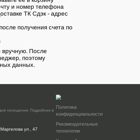
очту и номер телефона
оставке ТК Сдэк - адрес
после получения счета по
з
 вручную. После
неджер, поэтому
тных данных.
Политика
для посещения. Подробнее в
конфиденциальности
Рекомендательные
 Маргелова ул., 47
технологии