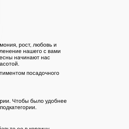
мония, рост, любовь и
ленение нашего с вами
весны начинают нас
асотой.
тиментом посадочного
ории. Чтобы было удобнее
подкатегории.
авьте ее в корзину