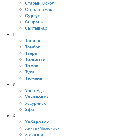
Старый Оскол
Стерлитамак
Сургут
Сызрань
Сыктывкар
Т
Таганрог
Тамбов
Тверь
Тольятти
Томск
Тула
Тюмень
У
Улан-Удэ
Ульяновск
Уссурийск
Уфа
Х
Хабаровск
Ханты-Мансийск
Хасавюрт