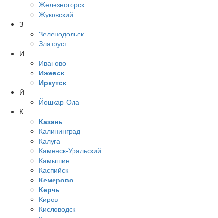
Железногорск
Жуковский
З
Зеленодольск
Златоуст
И
Иваново
Ижевск
Иркутск
Й
Йошкар-Ола
К
Казань
Калининград
Калуга
Каменск-Уральский
Камышин
Каспийск
Кемерово
Керчь
Киров
Кисловодск