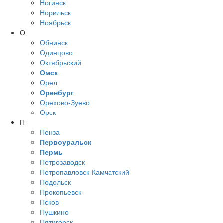
Ногинск
Норильск
Ноябрьск
О
Обнинск
Одинцово
Октябрьский
Омск
Орел
Оренбург
Орехово-Зуево
Орск
П
Пенза
Первоуральск
Пермь
Петрозаводск
Петропавловск-Камчатский
Подольск
Прокопьевск
Псков
Пушкино
Пятигорск