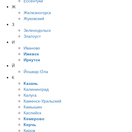
Ессентуки
Ж
Железногорск
Жуковский
З
Зеленодольск
Златоуст
И
Иваново
Ижевск
Иркутск
Й
Йошкар-Ола
К
Казань
Калининград
Калуга
Каменск-Уральский
Камышин
Каспийск
Кемерово
Керчь
Киров