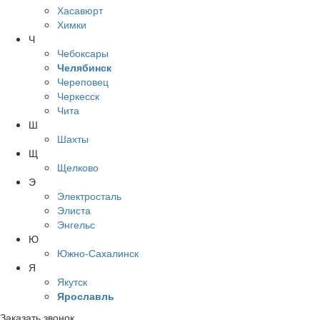
Хасавюрт
Химки
Ч
Чебоксары
Челябинск
Череповец
Черкесск
Чита
Ш
Шахты
Щ
Щелково
Э
Электросталь
Элиста
Энгельс
Ю
Южно-Сахалинск
Я
Якутск
Ярославль
Заказать звонок