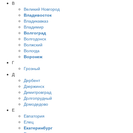
В
Великий Новгород
Владивосток
Владикавказ
Владимир
Волгоград
Волгодонск
Волжский
Вологда
Воронеж
Г
Грозный
Д
Дербент
Дзержинск
Димитровград
Долгопрудный
Домодедово
Е
Евпатория
Елец
Екатеринбург