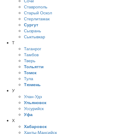
Сочи
Ставрополь
Старый Оскол
Стерлитамак
Сургут
Сызрань
Сыктывкар
Т
Таганрог
Тамбов
Тверь
Тольятти
Томск
Тула
Тюмень
У
Улан-Удэ
Ульяновск
Уссурийск
Уфа
Х
Хабаровск
Ханты-Мансийск