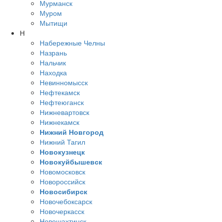
Мурманск
Муром
Мытищи
Н
Набережные Челны
Назрань
Нальчик
Находка
Невинномысск
Нефтекамск
Нефтеюганск
Нижневартовск
Нижнекамск
Нижний Новгород
Нижний Тагил
Новокузнецк
Новокуйбышевск
Новомосковск
Новороссийск
Новосибирск
Новочебоксарск
Новочеркасск
Новошахтинск