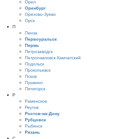
Орел
Оренбург
Орехово-Зуево
Орск
П
Пенза
Первоуральск
Пермь
Петрозаводск
Петропавловск-Камчатский
Подольск
Прокопьевск
Псков
Пушкино
Пятигорск
Р
Раменское
Реутов
Ростов-на-Дону
Рубцовск
Рыбинск
Рязань
С