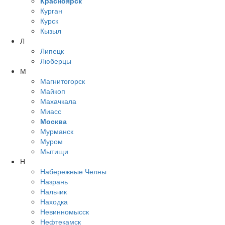
Красноярск
Курган
Курск
Кызыл
Л
Липецк
Люберцы
М
Магнитогорск
Майкоп
Махачкала
Миасс
Москва
Мурманск
Муром
Мытищи
Н
Набережные Челны
Назрань
Нальчик
Находка
Невинномысск
Нефтекамск