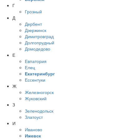
Г
Грозный
Д
Дербент
Дзержинск
Димитровград
Долгопрудный
Домодедово
Е
Евпатория
Елец
Екатеринбург
Ессентуки
Ж
Железногорск
Жуковский
З
Зеленодольск
Златоуст
И
Иваново
Ижевск