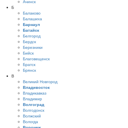
Ачинск
Б
Балаково
Балашиха
Барнаул
Батайск
Белгород
Бердск
Березники
Бийск
Благовещенск
Братск
Брянск
В
Великий Новгород
Владивосток
Владикавказ
Владимир
Волгоград
Волгодонск
Волжский
Вологда
Воронеж