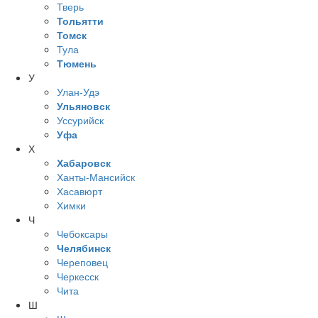
Тверь
Тольятти
Томск
Тула
Тюмень
У
Улан-Удэ
Ульяновск
Уссурийск
Уфа
Х
Хабаровск
Ханты-Мансийск
Хасавюрт
Химки
Ч
Чебоксары
Челябинск
Череповец
Черкесск
Чита
Ш