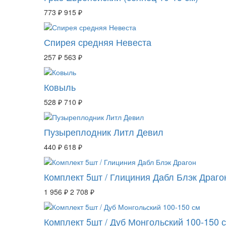
773 ₽
915 ₽
Спирея средняя Невеста
257 ₽
563 ₽
Ковыль
528 ₽
710 ₽
Пузыреплодник Литл Девил
440 ₽
618 ₽
Комплект 5шт / Глициния Дабл Блэк Драго
1 956 ₽
2 708 ₽
Комплект 5шт / Дуб Монгольский 100-150 