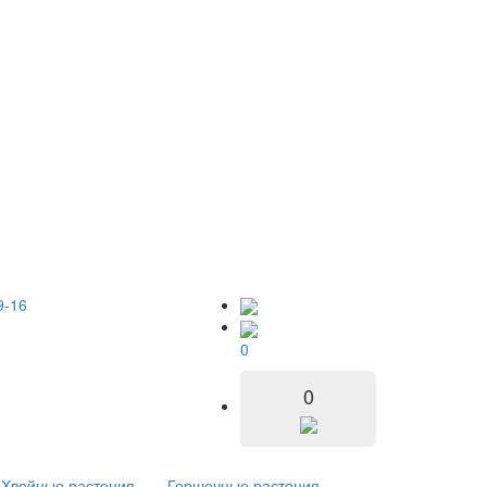
9-16
0
0
Хвойные растения
Горшечные растения