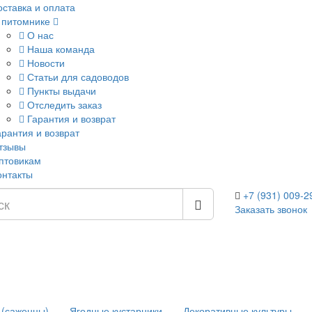
оставка и оплата
 питомнике
О нас
Наша команда
Новости
Статьи для садоводов
Пункты выдачи
Отследить заказ
Гарантия и возврат
арантия и возврат
тзывы
птовикам
онтакты
+7 (931) 009-2
Заказать звонок
 (саженцы)
Ягодные кустарники
Декоративные культуры