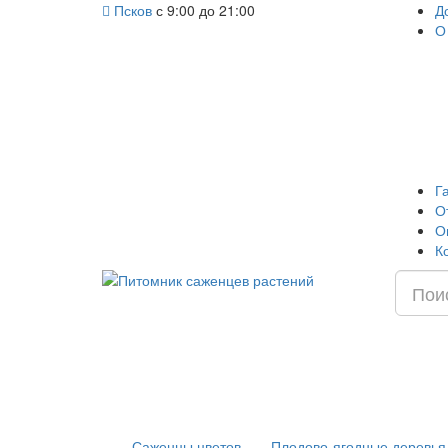
Псков
с 9:00 до 21:00
Д
О
Г
О
О
К
Саженцы цветов
Плодово-ягодные деревья