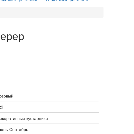
терер
озовый
29
екоративные кустарники
юнь-Сентябрь