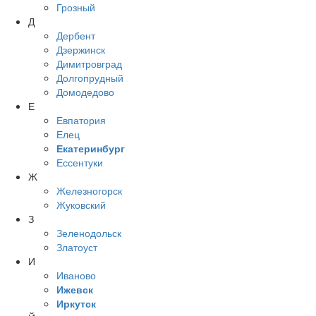
Грозный
Д
Дербент
Дзержинск
Димитровград
Долгопрудный
Домодедово
Е
Евпатория
Елец
Екатеринбург
Ессентуки
Ж
Железногорск
Жуковский
З
Зеленодольск
Златоуст
И
Иваново
Ижевск
Иркутск